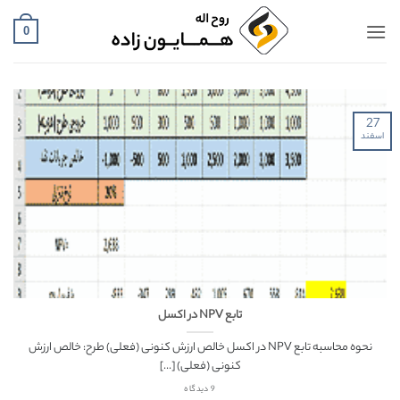
Ski
t
0
conten
27
اسفند
تابع NPV در اکسل
نحوه محاسبه تابع NPV در اکسل خالص ارزش کنونی (فعلی) طرح: خالص ارزش
کنونی (فعلی) [...]
9 دیدگاه