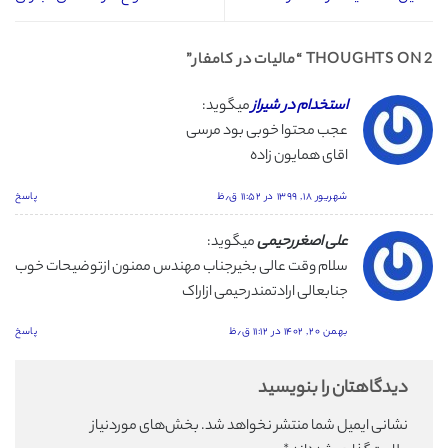
2 THOUGHTS ON “
مالیات در کامفار
”
استخدام در شیراز
میگوید:
عجب محتوا خوبی بود مرسی
اقای همایون زاده
شهریور ۱۸, ۱۳۹۹ در ۱۱:۵۲ ق٫ظ
پاسخ
علی اصغررحیمی
میگوید:
سلام وقت عالی بخیرجناب مهندس ممنون ازتوضیحات خوب
جنابعالی ارادتمندرحیمی ازاراک
بهمن ۲۰, ۱۴۰۲ در ۱۱:۱۲ ق٫ظ
پاسخ
دیدگاهتان را بنویسید
نشانی ایمیل شما منتشر نخواهد شد.
بخش‌های موردنیاز