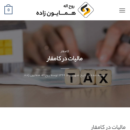
Ski
t
0
conten
کامفار
مالیات در کامفار
نوشته شده در تاریخ
شهریور ۱۲, ۱۳۹۹
توسط
روح اله همایون زاده
مالیات در کامفار