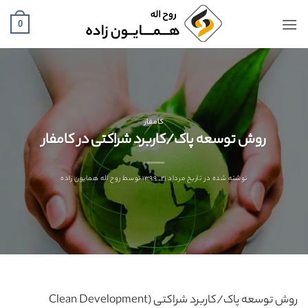
Ski
t
0
conten
کامفار
روش توسعه پاک/کاربرد شراکتی در کامفار
نوشته شده در تاریخ
مرداد ۲۱, ۱۳۹۹
توسط
روح اله همایون زاده
روش توسعه پاک/کاربرد شراکتی (Clean Development