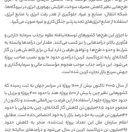
در روند اجرای مکانیزم توسعه پاک، کاهش گازهای گلخانه‌ای با اجرای
طرح‌هایی نظیر کاهش مصرف سوخت، افزایش بهره‌وری انرژی در نیروگاه‌ها،
شبکه انتقال، صنایع و غیره، جلوگیری از هدر رفت انرژی یا منابع انرژی،
استفاده از منابع انرژی‌های تجدیدپذیر، جنگل‌کاری و غیره صورت می‌گیرد.
با اجرای این طرح‌ها کشورهای توسعه‌نیافته علاوه برجذب سرمایه خارجی و
فنّاوری بالاتر، درآمدهایی را نیز کسب می‌کنند. مقدار این درآمدها وابسته به
شرایط و حدود طرح‌ها و توافق طرفین دارد لیکن برای کاهش هر تن گاز
گلخانه‌ای پایه (دی‌اکسید کربن) درآمدی حدود ۱۰ یورو نصیب صاحب پروژه
می‌شود. این درآمد جذاب موجب هجوم مؤسسات مالی و سرمایه‌گذاری و
جهش سریع بازار تجارت کربن شده است.
از سال ۲۰۰۵ تاکنون بیش از ۱۶۰۰ پروژه در سراسر جهان به ثبت رسیده که
کشورهایی نظیر چین با بیش از ۵۰۰ پروژه، هند با حدود ۴۰۰ پروژه و برزیل با
حدود ۱۵۰ پروژه جلودار استفاده از این فرصت بین‌المللی هستند و تاکنون از
مجموع حدود ۲۸۵‌میلیون تن کاهش گاز گلخانه‌ای، چین به‌تنهایی با حدود
۱۴۲‌میلیون تن قریب به ۵۰ درصد بازار را به خود اختصاص داده است. مطابق
اعلام سازمان ملل این تعداد پروژه ثبت‌شده، منجر به کاهش حدود
۲۹۶‌میلیون تن دی‌اکسید کربن در سال می‌شود و درآمدهای سالیانه چند