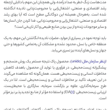
مدت‌هاست زنگ خطر به صدا درآمده، ولی همچنان این مهم با دلایلی ازجمله
رشد اقتصادی و صنعتی، اشتغال‌زایی یا محرومیت‌زدایی نادیده انگاشته
شده است. به‌هرحال همیشه این دوگانگی مطرح است که آیا بهای رشد
اقتصادی و صنعتی، اشتغال‌زایی و محرومیت‌زدایی، فدا کردن جان انسان‌ها
و سایر موجودات زنده و از بین بردن منابع طبیعی و آثار تاریخی است؟
باید توجه نمود در بسیاری از موارد، مضرات نادیده انگاشتن این مهم، به یک
منطقه خاص یا نسل، محدود نشده و مشکلات آن به‌تمامی کشورها و حتی
جهان و نسل‌های آینده نیز تسری می‌یابد.
ازنظر سازمان ملل (unido)
، محصول پاک نتیجه مستمر یک روش منسجم و
پیشگیرانه زیست‌محیطی، در فرآوری یا تولید آن محصول باهدف کاهش
مخاطرات انسانی و زیست‌محیطی هست. همان‌گونه که مشاهده می‌گردد
در این تعریف تأکید بر مخاطرات انسانی و زیست‌محیطی است. لذا در یک
طرح سرمایه‌گذاری، علاوه بر بازگشت سرمایه، سازگاری با محیط‌زیست،
ارزیابی زیست‌محیطی (EIA
[۱]
) و استفاده مؤثر از منابع تجدیدپذیر نیز مؤثر
است.